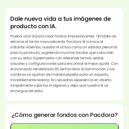
Dale nueva vida a tus imágenes de
producto con IA.
Prueba usar IA para crear fondos impresionantes. Olvídate de
eliminar el fondo manualmente: Pacdora AI lo hace al
instante. Además, nuestra IA actúa como un estilista personal
para tu producto, sugiriendo muchos fondos que coinciden
con su estilo. Experimenta con diferentes temas, estilos
visuales y configuraciones para encontrar el mejor ajuste. Con
el avanzado renderizado 3D de Pacdora, la iluminación y las
sombras se ajustan de manera experta para un aspecto
increíblemente realista. No necesitas experiencia en diseño:
simplemente sube tus imágenes y deja que nuestra IA se
encargue del resto.
¿Cómo generar fondos con Pacdora?