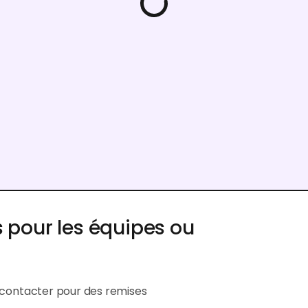
Fonctionnalités IA
3,000 Crédits IA, mis à jour
mensuellement
Accès aux fonctionnalités AI Design, AI
Creation, AI Video, AI Background et AI
Logo.
 pour les équipes ou
s contacter pour des remises