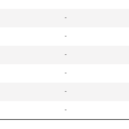
-
-
-
-
-
-