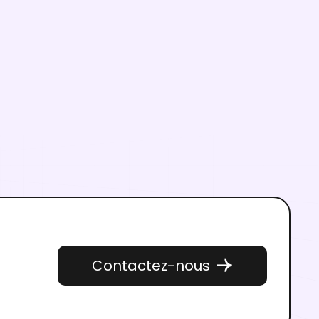
Fonctionnalités IA
10,000 Crédits IA, mis à jour
mensuellement
Accès aux fonctionnalités AI Design, AI
Creation, AI Video, AI Background et AI
Logo.
Contactez-nous