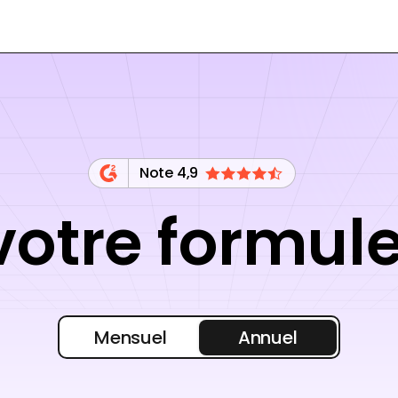
Note 4,9
votre formul
Mensuel
Annuel