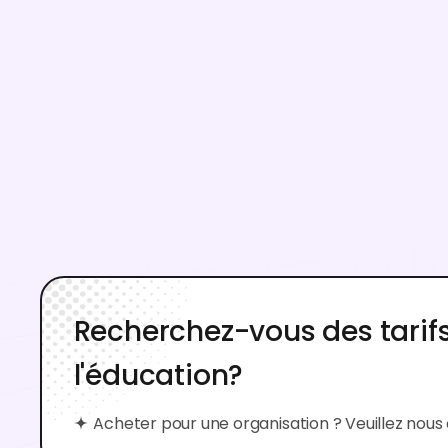
Fonctionnalités IA
300 Crédits IA, mis à jour
mensuellement
Accès aux fonctionnalités AI Design, AI
Creation, AI Video, AI Background et AI
Logo.
Recherchez-vous des tarifs
l'éducation?
Acheter pour une organisation ? Veuillez nou