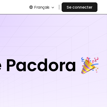
Français
Se connecter
e Pacdora