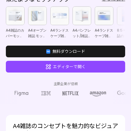
A4雑誌のカ
A4オープン
A4ランドス
A4パンフレ
A4ランドス
8.5 × 11
バーモック
雑誌 モック
ケープ雑誌
ット/雑誌
ケープ雑誌
誌のカバ
アップ
アップ
モックアッ
モックアッ
モックアッ
モックア
プ
プ
プ
プ
無料ダウンロード
エディターで開く
主要企業が信頼
A4雑誌のコンセプトを魅力的なビジュア