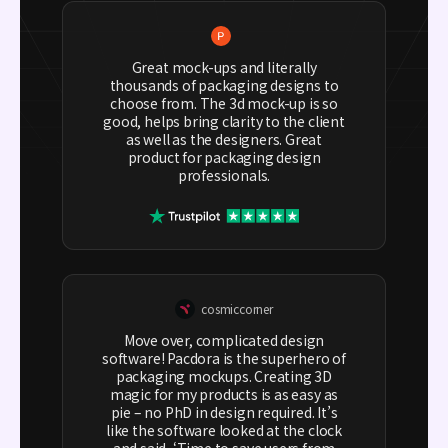
Great mock-ups and literally
thousands of packaging designs to
choose from. The 3d mock-up is so
good, helps bring clarity to the client
as well as the designers. Great
product for packaging design
professionals.
cosmiccorner
Move over, complicated design
software! Pacdora is the superhero of
packaging mockups. Creating 3D
magic for my products is as easy as
pie – no PhD in design required. It’s
like the software looked at the clock
and said, ‘Time to save users from