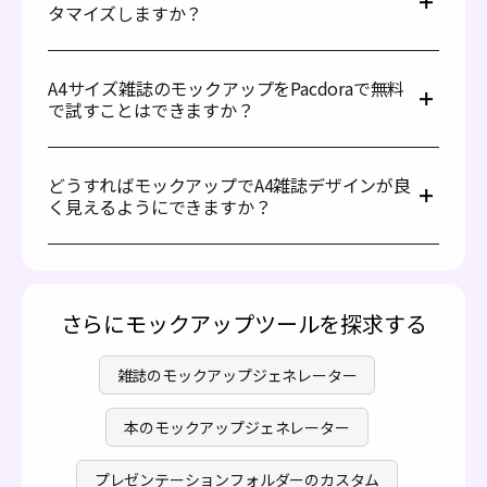
ています。さまざまなスタイルのモックアップをオンライ
影や照明などのリアルな感触を加えて、よりリアルな品質
タマイズしますか？
ンですぐにカスタマイズできるライブラリを提供してお
を強化します。モックアップの目的（例えば、表紙デザイ
り、複数のマーケットプレイスを探し回ったり、専門的な
ン、見開きページ、プロモーションなど）を考え、それに
Pacdoraのようなプラットフォームを使用することで、A4
ダウンロードファイルを必要とする場合よりもはるかに効
応じてレイアウトを調整してください。
サイズの雑誌モックアップを簡単にカスタマイズできま
率的なプロセスを提供します。
A4サイズ雑誌のモックアップをPacdoraで無料
す。外部のグラフィックデザインソフトウェアを必要とせ
どうすればモックアップでA4雑誌デザインが良く見える
で試すことはできますか？
ず、通常、ウェブサイト上で直接希望するモックアップを
ようにできますか？
選択し、カバーおよびページデザインを簡単にアップロー
もちろんです！Pacdoraで無料オプションを使ってA4サイ
ドし、直感的なオンラインツールを利用して、デザインの
デザインをモックアップで輝かせるには、基本的なデザイ
ズの雑誌デザインを作成および表示できます。プレミアム
位置、スケール、および微調整を行い、モックアップ上で
ンの原則に従うことが重要です: 明確で読みやすいフォン
どうすればモックアップでA4雑誌デザインが良
ツールのフルバージョンは、
料金プランページ
でご確認く
の見た目を整えることができます。
トを使用し、画像とテキストの間で適切なバランスを保
く見えるようにできますか？
ださい。
ち、一貫したブランド要素が正しく適用されていることを
確認し、ピクセル化しない高解像度の画像を常に使用して
モックアップの中でデザインを際立たせるには、基本的な
ください。また、デザインがさまざまなモックアップビュ
デザイン原則に重点を置きましょう：読みやすいフォント
ーでどのように見えるかをプレビューすることで、全体の
を使用し、画像とテキストのバランスを保ち、一貫性のあ
影響を確認できます。
るブランド要素が正しく適用されていることを確認し、高
さらにモックアップツールを探求する
解像度の画像を使用してピクセル化を避けることが重要で
す。
雑誌のモックアップジェネレーター
また、異なるモックアップビューでデザインの見え方をプ
レビューすることも、全体的なインパクトの確認に役立ち
本のモックアップジェネレーター
ます。
プレゼンテーションフォルダーのカスタム