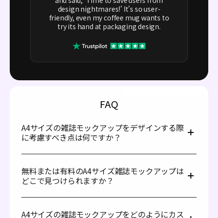
design nightmares!’ It’s so user-
friendly, even my coffee mug wants to
try its hand at packaging design.
FAQ
A4サイズの雑誌モックアップをデザインする際
に考慮すべき点は何ですか？
A4サイズの雑誌モックアップをデザインする際には、明
確さ、リアルさ、汎用性に重点を置きましょう。標準的な
無料または有料のA4サイズ雑誌モックアップは
A4サイズを用いたきれいなレイアウトを使用し、テキス
どこで見つけられますか？
ト、画像、マージンが正確に揃っていることを確認してく
ださい。
A4サイズの雑誌モックアップは、無料および有料の幅広
い種類がPacdoraのようなプラットフォームに便利に揃っ
シャープな画像を使用するために高解像度の素材を使い、
A4サイズの雑誌モックアップをどのようにカス