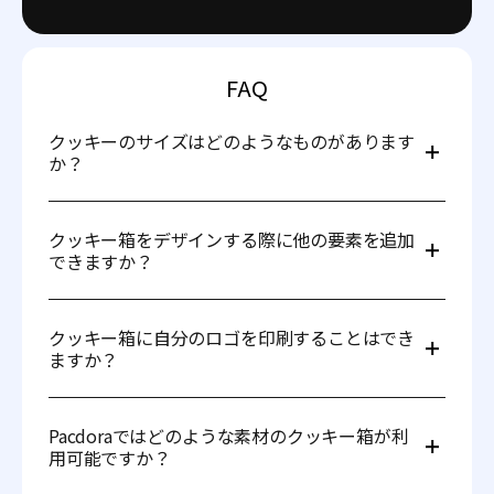
FAQ
クッキーのサイズはどのようなものがあります
か？
以下の3種類のサイズがあります： 小型クッキー箱: 120
× 0 × 50 mm。 中型クッキー箱: 200 × 0 × 65 mm。 大
クッキー箱をデザインする際に他の要素を追加
型クッキー箱: 250 × 0 × 80 mm。 通常、小型サイズは4
できますか？
～6枚のクッキーを収納するよう設計されています。中型
サイズは12～15枚、大型サイズは24～30枚のクッキーを
はい、Pacdoraはユーザーが実際の状況を見るために他の
収納するためのものです。また、デザイナーは自身のニー
要素を追加することを可能にします。例えば、パッケージ
ズに応じて独自のパッケージを作成することができます。
クッキー箱に自分のロゴを印刷することはでき
の上にフルーツを配置してどのような効果が得られるかを
ますか？
確認することができます。
もちろん可能です。ユーザーは独自のロゴを印刷するだけ
でなく、異なるサイズや背景でパッケージをカスタマイズ
Pacdoraではどのような素材のクッキー箱が利
することもできます。
用可能ですか？