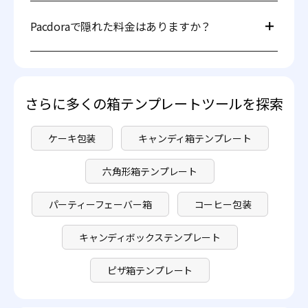
現在、Pacdoraでは厚紙と段ボールの2種類の素材を選ぶ
ことができます。これらの素材は頑丈で、保護の必要性に
Pacdoraで隠れた料金はありますか？
簡単に対応できます。また、環境に優しくリサイクル可能
であり、素材選びの際に重要な要素となっています。
いいえ、ほとんどの機能は無料で利用可能であり、ユーザ
ーは希望するテンプレートを追加料金なしでダウンロード
できます。一部のプレミアムオプションには追加料金がか
かる場合がありますが、すべて透明性があります。詳細は
さらに多くの箱テンプレートツールを探索
料金ページ
でご確認ください。
ケーキ包装
キャンディ箱テンプレート
六角形箱テンプレート
パーティーフェーバー箱
コーヒー包装
キャンディボックステンプレート
ピザ箱テンプレート