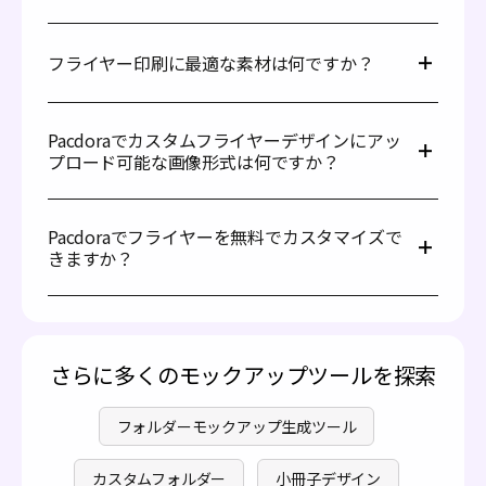
も画像やテキストの品質、色の鮮明さを維持します。
フライヤーを読みやすくするには、2～3種類以上のフォ
ントを使用しないようにしましょう。シンプルで明確なフ
フライヤー印刷に最適な素材は何ですか？
ォントを選び、必要がない限り装飾的なスタイルは避けて
ください。また、文字が背景から目立つようにして、適切
なサイズに設定する必要があります。
シルク紙はフライヤーに最適な選択肢です。手触りが滑ら
かで、わずかに光沢がありすぎないので、洗練された印象
Pacdoraでカスタムフライヤーデザインにアッ
を与え、読みやすいです。多くの企業がシルク紙を使用し
プロード可能な画像形式は何ですか？
ており、高品質で清潔感のある見た目を実現できます。ま
た、異なる効果を求める場合は、段ボール、クラフト紙、
Pacdoraでは、デザイン要素を高解像度のPNG、SVG、
メタリック紙などの素材を選ぶこともできます。
JPG形式でアップロードできます。これらの形式は、高品
Pacdoraでフライヤーを無料でカスタマイズで
質な画像を提供し、ファイルサイズが小さいためアップロ
きますか？
ードが容易です。さらに、印刷後も画像の鮮明さや彩度を
維持することができます。
はい、幅広いフライヤーを無料でカスタマイズできます。
数クリックでPacdoraで高品質なフライヤーをデザインで
きます。高度な機能を利用したい場合は、
料金ページ
をご
覧ください。
さらに多くのモックアップツールを探索
フォルダーモックアップ生成ツール
カスタムフォルダー
小冊子デザイン