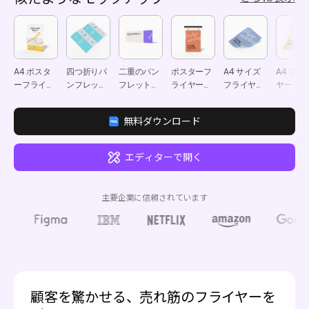
A4 ポスタ
四つ折りパ
二重のパン
ポスターフ
A4 サイズ
A4 フラ
ーフライヤ
ンフレット
フレットモ
ライヤーモ
フライヤー
ヤーモッ
ーモックア
モックアッ
ックアップ
ックアップ
ポスターモ
アップ
ップ
プ
ックアップ
無料ダウンロード
エディターで開く
主要企業に信頼されています
顧客を驚かせる、売れ筋のフライヤーを