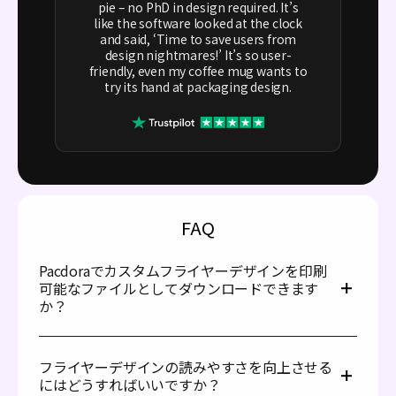
pie – no PhD in design required. It’s
like the software looked at the clock
and said, ‘Time to save users from
design nightmares!’ It’s so user-
friendly, even my coffee mug wants to
try its hand at packaging design.
FAQ
Pacdoraでカスタムフライヤーデザインを印刷
可能なファイルとしてダウンロードできます
か？
もちろんです！デザイン作成後、PacdoraではPNG/JPG画
像、MP4動画、共有リンク、PDF、DXFなど様々な形式で
フライヤーデザインの読みやすさを向上させる
エクスポートできます。その中でもPDFとDXF形式はプロ
にはどうすればいいですか？
フェッショナルな印刷に最適です。これらの形式は印刷後