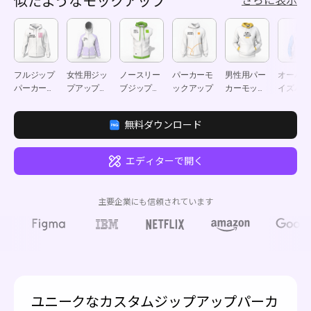
似たようなモックアップ
さらに表示
フルジップ
女性用ジッ
ノースリー
パーカーモ
男性用パー
オーバー
パーカーモ
プアップパ
ブジップパ
ックアップ
カーモック
イズパー
ックアップ
ーカーモッ
ーカーモッ
アップ
ーモック
クアップ
クアップ
ップ
無料ダウンロード
エディターで開く
主要企業にも信頼されています
ユニークなカスタムジップアップパーカ