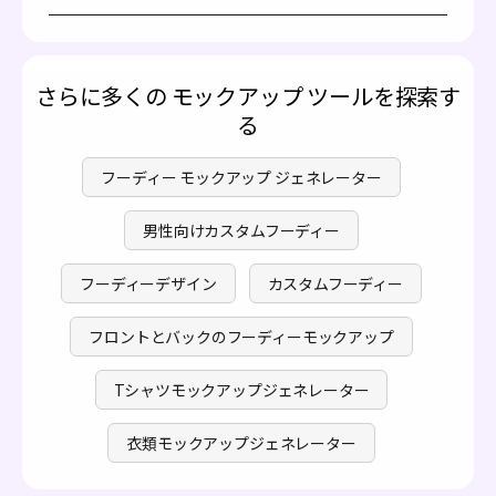
最終結果をすぐにダウンロードしてください。すべてオン
はい！当プラットフォームの基本機能を利用して、カスタ
ラインで行われ、ソフトウェアのダウンロードは不要で
ムジップアップフーディーを無料で作成およびビジュアル
す。
化できます。プレミアム機能へのアクセスについては、
料
金ページ
で利用可能なプランオプションを確認してくださ
さらに多くの モックアップ ツールを探索す
い。
る
フーディー モックアップ ジェネレーター
男性向けカスタムフーディー
フーディーデザイン
カスタムフーディー
フロントとバックのフーディーモックアップ
Tシャツモックアップジェネレーター
衣類モックアップジェネレーター