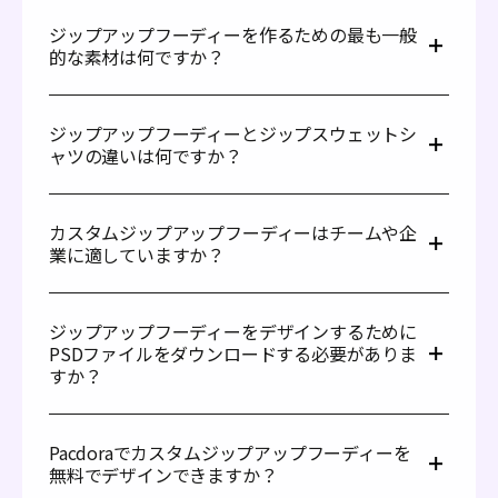
ジップアップフーディーを作るための最も一般
的な素材は何ですか？
ジップアップフーディーには、柔らかいコットンなどの品
質の高い生地がよく使用されます。これらはTシャツやカ
ジップアップフーディーとジップスウェットシ
ジュアルなトップスのような快適で通気性のある衣料に適
ャツの違いは何ですか？
しています。また、スポーツウェアやジャケットのように
耐久性のあるアイテムに使用される強力なポリエステル
主な違いはフードです。ジップアップフーディーには、首
や、その両方の利点を組み合わせたスウェットシャツや耐
部分に縫い付けられたフードがあります。一方、ジップス
久性のあるカジュアルウェアのような衣料にも人気です。
カスタムジップアップフーディーはチームや企
ウェットシャツには前面に同じジップがあるものの、フー
これらの素材は頻繁な着用に対して快適で、日常の使用や
業に適していますか？
ドはありません。それはジップ付きの通常のセーターのよ
特別な機会にも耐えられる丈夫さを提供します。
うですが、頭を覆う部分がありません。
もちろんです！カスタムジップアップフーディーは、スポ
ーツチームや会社のユニフォーム、プロモーションイベン
ジップアップフーディーをデザインするために
ト、ブランド衣料を必要とするグループに非常に適してい
PSDファイルをダウンロードする必要がありま
ます。整った外観と多くのカスタマイズ方法を組み合わせ
すか？
ることで、統一感のある見た目を作り出し、チームや企業
を効果的に宣伝する優れた選択肢となります。
PSDファイルやPhotoshopは必要ありません！Pacdora
のジップアップフーディーモックアップは完全にウェブベ
Pacdoraでカスタムジップアップフーディーを
ースです。使いやすいモックアップを選び、アートワーク
無料でデザインできますか？
をアップロードして、ブラウザ内で直接カスタマイズし、