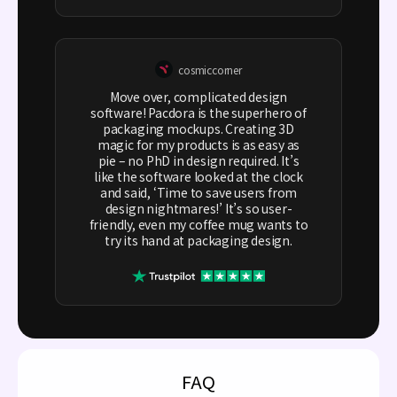
cosmiccorner
Move over, complicated design
software! Pacdora is the superhero of
packaging mockups. Creating 3D
magic for my products is as easy as
pie – no PhD in design required. It’s
like the software looked at the clock
and said, ‘Time to save users from
design nightmares!’ It’s so user-
friendly, even my coffee mug wants to
try its hand at packaging design.
FAQ