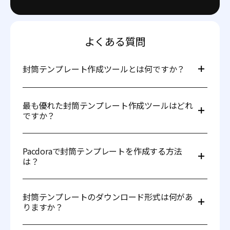
よくある質問
封筒テンプレート作成ツールとは何ですか？
封筒テンプレート作成ツールは、印刷可能な封筒デザイン
を作成するためのオンラインツールです。希望する封筒の
最も優れた封筒テンプレート作成ツールはどれ
種類を選択し、サイズや紙素材をカスタマイズし、好みの
ですか？
ファイル形式で封筒テンプレートをダウンロードできま
す。
優れた封筒テンプレート作成ツールには、いくつかの重要
な特徴があります。カスタマイズ可能なさまざまな封筒デ
Pacdoraで封筒テンプレートを作成する方法
ザインを提供し、使いやすいインターフェースを持ち、印
は？
刷準備が整ったファイルを提供します。Pacdoraはこれら
すべての要件を満たしています。
わずか3つの簡単なステップで高品質な封筒テンプレート
を作成できます：
封筒テンプレートのダウンロード形式は何があ
1.製品の要件に合った封筒テンプレートを選択します。
りますか？
2.サイズ、紙の厚さ、素材、その他のオプションを調整し
ます。
Pacdoraの封筒テンプレート作成ツールを使用すると、
3.AI、PDF、またはDXF形式で封筒テンプレートをダウン