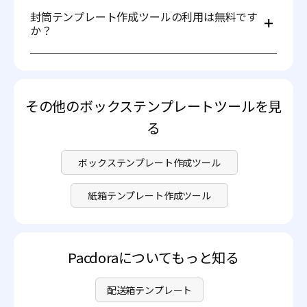
AI、PDF、およびDXF形式のファイルをダウンロードでき
ロードします。すぐに印刷可能なファイルを受け取ること
封筒テンプレート作成ツールの利用は無料です
ます。Illustratorで封筒を編集したい場合はAI形式を選択
ができます。
か？
してください。ただし、封筒を印刷する場合はPDFまたは
DXF形式を選択してください。製品に最適な形式を選んで
はい、Pacdoraで封筒テンプレート作成ツールを無料で使
ください。
用できます。また、封筒テンプレート作成ツールの高度な
機能にもアクセスできます。詳細については、
料金ページ
をご覧ください。
その他のボックステンプレートツールを見
る
ボックステンプレート作成ツール
紙箱テンプレート作成ツール
Pacdoraについてもっと知る
配送箱テンプレート