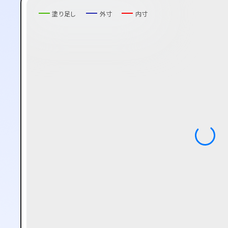
塗り足し
外寸
内寸