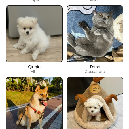
Qiuqiu
Taitai
Allie
Cassandra