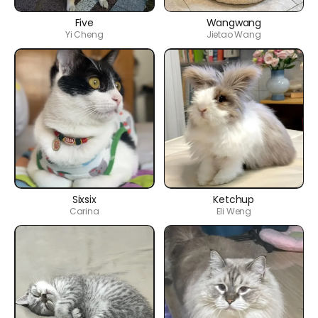
Five
Wangwang
Yi Cheng
Jietao Wang
Sixsix
Ketchup
Carina
Eli Weng