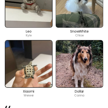
Leo
SnowWhite
Kyle
Chloe
Xiaomi
Dollar
Weiwei
Carina