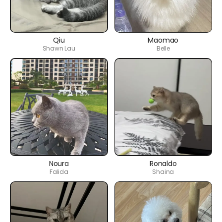
Qiu
Maomao
Shawn Lau
Belle
Noura
Ronaldo
Falida
Shaina