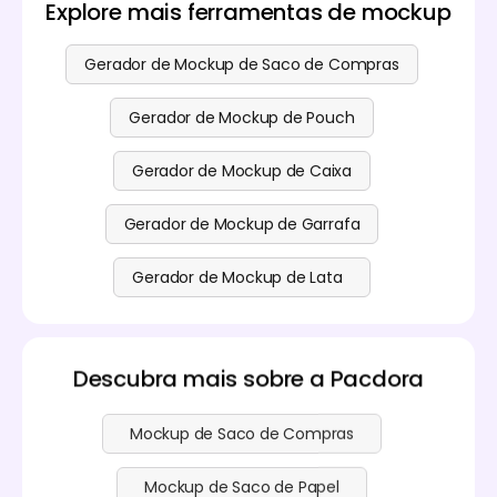
principal de geração de mockups de bolsas. Pode
resolução do efeito de renderização 3D. Design de
Explore mais ferramentas de mockup
decidir se pretende atualizar o serviço de acordo
bolsas, é tão simples quanto isso!
com as suas próprias necessidades de utilização,
consulte a
página de preços
para mais detalhes.
Gerador de Mockup de Saco de Compras
Gerador de Mockup de Pouch
Gerador de Mockup de Caixa
Gerador de Mockup de Garrafa
Gerador de Mockup de Lata
Descubra mais sobre a Pacdora
Mockup de Saco de Compras
Mockup de Saco de Papel