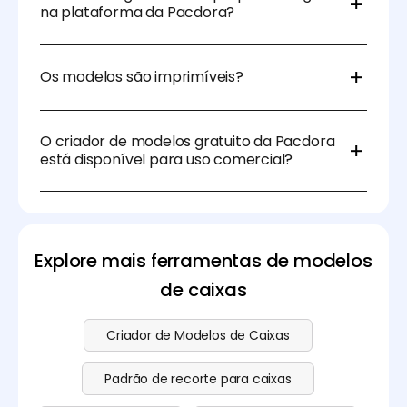
marketing.
na plataforma da Pacdora?
Com certeza! A Pacdora permite que os utilizadores
carreguem logótipos, imagens e elementos de
Os modelos são imprimíveis?
branding para uma personalização total.
Sim, os modelos da Pacdora estão disponíveis em
formatos de alta resolução, garantindo que estejam
O criador de modelos gratuito da Pacdora
prontos para impressão em produções profissionais.
está disponível para uso comercial?
Sim, os modelos gratuitos da Pacdora podem ser
usados em projetos comerciais, permitindo que as
empresas desenhem e distribuam de forma
eficiente os seus materiais de embalagem e
Explore mais ferramentas de modelos
branding. Visite nossa
página de preços
para mais
detalhes.
de caixas
Criador de Modelos de Caixas
Padrão de recorte para caixas