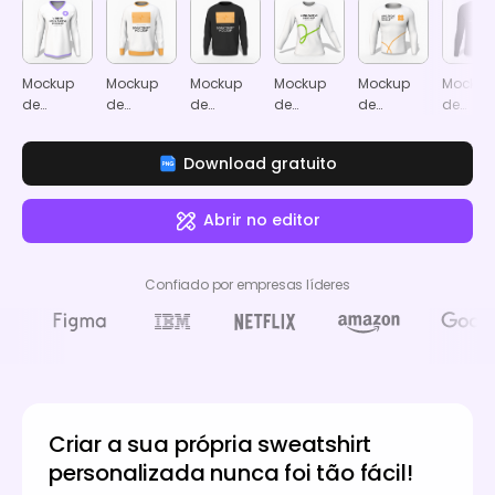
Mockup
Mockup
Mockup
Mockup
Mockup
Mockup
de
de
de
de
de
de
camiseta
sweatshirt
sweatshirt
sweatshirt
sweatshirt
camisa
de
com
preta com
com
masculina
preta d
Download gratuito
manga
decote
decote
decote
com
manga
comprida
redondo
redondo
redondo
decote
compri
e decote
redondo
com
Abrir no editor
em V
decote
em V
Confiado por empresas líderes
Criar a sua própria sweatshirt
personalizada nunca foi tão fácil!