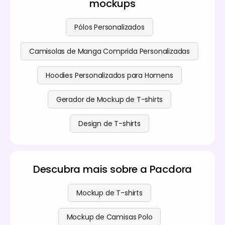
mockups
a melhor opção. É ideal para imagens com cores
uma atualização—os detalhes estão disponíveis na
ricas e conteúdos detalhados.
página de preços
.
Pólos Personalizados
Para ícones e gráficos do estilo de ilustração,
recomenda-se o formato SVG. É um formato
baseado em vetores que pode ser escalado
Camisolas de Manga Comprida Personalizadas
infinitamente sem perder qualidade.
Hoodies Personalizados para Homens
Gerador de Mockup de T-shirts
Design de T-shirts
Descubra mais sobre a Pacdora
Mockup de T-shirts
Mockup de Camisas Polo