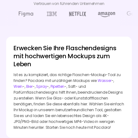
Vertrauen von führenden Unternehmen
Erwecken Sie Ihre Flaschendesigns
mit hochwertigen Mockups zum
Leben
Ist es zu kompliziert, das richtige Flaschen-Mockup-Tool zu
finden? Pacdora mit unzähligen Mockups wie
Wasser
-,
Wein
-,
Bier
-,
Spray
-,
Pipetten
-, Saft- und
Parfümflaschendesigns hilft Ihnen, beeindruckende Designs
zu erstellen. Wenn Sie Glas- oder Kunststoffflaschen
benötigen, finden Sie diese ebenfalls hier. Wählen Sie einfach
Ihr Mockup in unserem benutzerfreundlichen Tool, gestalten
Sie es und laden Sie ein lebensechtes Design als 4K-
JPG/PNG-Bild oder hochwertiges MP4-Video in wenigen
Minuten herunter. Starten Sie noch heute mit Pacdora!