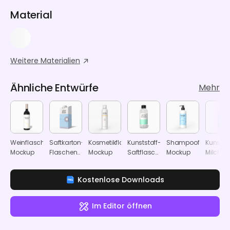
Material
Weitere Materialien
Ähnliche Entwürfe
Mehr
Weinflaschen-
Saftkarton-
Kosmetikflaschen-
Kunststoff-
Shampooflaschen-
Kunststo
Mockup
Flaschen-
Mockup
Saftflaschen-
Mockup
Milchfl
Mockup
Mockup
Mockup
Kostenlose Downloads
Im Editor öffnen