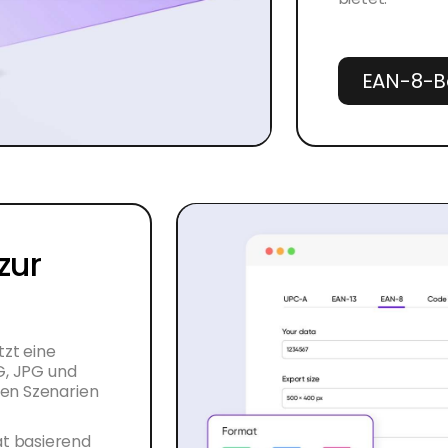
EAN-8-B
zur
zt eine
G, JPG und
nen Szenarien
t basierend