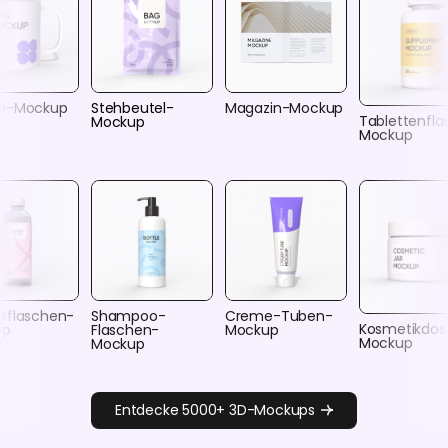
n-Mockup
Stehbeutel-
Magazin-Mockup
Tablettenfl
Mockup
Mockup
rflaschen-
Shampoo-
Creme-Tuben-
Kosmetikdos
up
Flaschen-
Mockup
Mockup
Mockup
Entdecke 5000+ 3D-Mockups