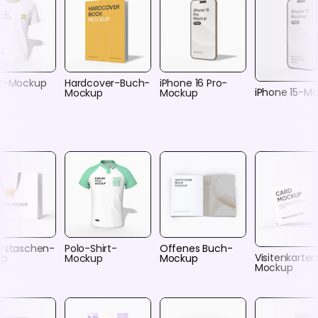
rt-Mockup
Hardcover-Buch-
iPhone 16 Pro-
iPhone 15-M
Mockup
Mockup
ufstaschen-
Polo-Shirt-
Offenes Buch-
Visitenkarte
up
Mockup
Mockup
Mockup