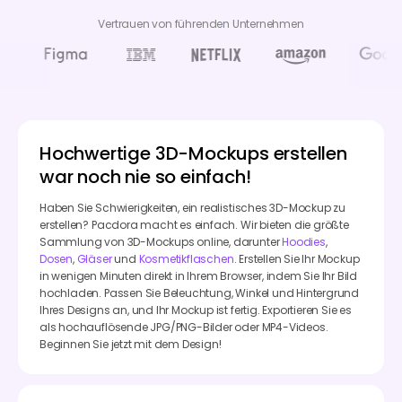
Vertrauen von führenden Unternehmen
Hochwertige 3D-Mockups erstellen
war noch nie so einfach!
Haben Sie Schwierigkeiten, ein realistisches 3D-Mockup zu
erstellen? Pacdora macht es einfach. Wir bieten die größte
Sammlung von 3D-Mockups online, darunter
Hoodies
,
Dosen
,
Gläser
und
Kosmetikflaschen
. Erstellen Sie Ihr Mockup
in wenigen Minuten direkt in Ihrem Browser, indem Sie Ihr Bild
hochladen. Passen Sie Beleuchtung, Winkel und Hintergrund
Ihres Designs an, und Ihr Mockup ist fertig. Exportieren Sie es
als hochauflösende JPG/PNG-Bilder oder MP4-Videos.
Beginnen Sie jetzt mit dem Design!