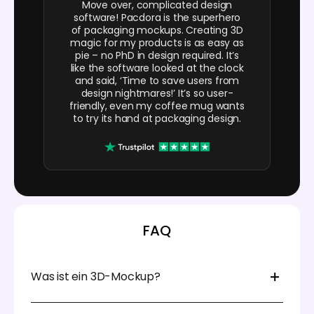
Move over, complicated design
software! Pacdora is the superhero
of packaging mockups. Creating 3D
magic for my products is as easy as
pie – no PhD in design required. It’s
like the software looked at the clock
and said, ‘Time to save users from
design nightmares!’ It’s so user-
friendly, even my coffee mug wants
to try its hand at packaging design.
FAQ
Was ist ein 3D-Mockup?
Ein 3D-Mockup ist ein Tool, das Ihnen hilft, Ihr Design