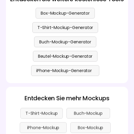
professionell und auffällig aussieht.
Gebühren sind transparent und klar angegeben,
sodass Sie mit Vertrauen wählen können.
Box-Mockup-Generator
T-Shirt-Mockup-Generator
Buch-Mockup-Generator
Beutel-Mockup-Generator
iPhone-Mockup-Generator
Entdecken Sie mehr Mockups
T-Shirt-Mockup
Buch-Mockup
iPhone-Mockup
Box-Mockup