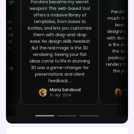
 design
Pacdora became my secret
 the
weapon! This web-based tool
Pacdora h
ing
offers a massive library of
much time as
 magic
templates, from boxes to
been abl
asy as
bottles, and lets you customize
designing, ra
quired.
them with drag-and-drop
with dielines
oked at
ease. No design skills needed!
is the easy 
ime to
But the real magic is the 3D
the templa
ign
rendering. Seeing your flat
packaging n
ser-
ideas come to life in stunning
renders that 
ee mug
3D was a game-changer for
the product
 at
presentations and client
.
feedback ...
r
Maria Sandoval
Haro
10. Apr. 2024
24. J