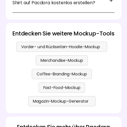
weiter, indem es transparente Hintergründe
Shirt auf Pacdora kostenlos erstellen?
unterstützt – ideal, um Ihre Produkt-Mockups
nahtlos in andere Designprojekte einzubinden.
Ja, Sie können ein Vorder- und Rückseiten-T-Shirt
auf Pacdora kostenlos erstellen. Neben diesem
kostenlosen Designservice bieten wir auch einige
Premium-Bearbeitungsfunktionen an. Besuchen Sie
Entdecken Sie weitere Mockup-Tools
unsere
Preisseite
, um weitere Informationen zu
erhalten.
Vorder- und Rückseiten-Hoodie-Mockup
Merchandise-Mockup
Coffee-Branding-Mockup
Fast-Food-Mockup
Magazin-Mockup-Generator