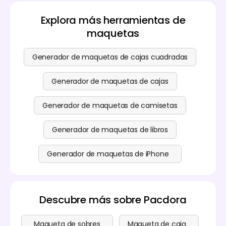
tu creatividad y experimenta con materiales y
funciones esenciales del generador de tarjetas de
fondos en tiempo real. El generador de maquetas
forma gratuita. La actualización es completamente
Explora más herramientas de
de tarjetas de Pacdora optimiza tu proceso de
opcional. Solo actualiza si lo necesitas. Consulta
maquetas
diseño.
nuestra
página de precios
para más detalles.
Generador de maquetas de cajas cuadradas
Generador de maquetas de cajas
Generador de maquetas de camisetas
Generador de maquetas de libros
Generador de maquetas de iPhone
Descubre más sobre Pacdora
Maqueta de sobres
Maqueta de caja