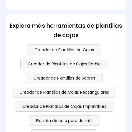
Sí, puedes descargar la plantilla de la caja de pastel
sin costo en Pacdora. Si deseas subir tu imagen y
usar la función de modelado 3D, por favor visita
nuestra página de
precios
para ver nuestro plan de
Explora más herramientas de plantillas
suscripción.
de cajas
Creador de Plantillas de Cajas
Creador de Plantillas de Cajas Barbie
Creador de Plantillas de Sobres
Creador de Plantillas de Cajas Rectangulares
Creador de Plantillas de Cajas Imprimibles
Plantilla de caja para donuts