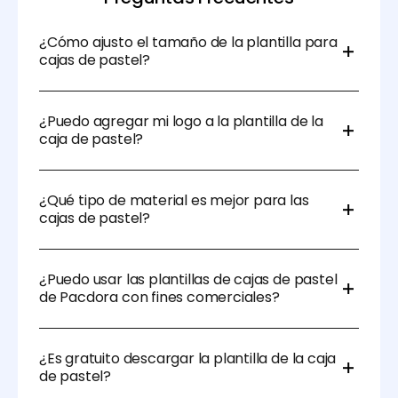
¿Cómo ajusto el tamaño de la plantilla para
cajas de pastel?
Las plantillas de Pacdora son totalmente
personalizables. Simplemente introduce las
¿Puedo agregar mi logo a la plantilla de la
dimensiones de tu pastel y ajusta la plantilla para
caja de pastel?
que coincida con tus especificaciones usando
nuestras herramientas de diseño fáciles de usar.
¡Por supuesto! Puedes agregar logos, colores de tu
marca y otros gráficos para personalizar la plantilla y
¿Qué tipo de material es mejor para las
reflejar tu identidad de marca.
cajas de pastel?
El cartón, el papel kraft y el cartoncillo son
materiales comúnmente utilizados para cajas de
¿Puedo usar las plantillas de cajas de pastel
pastel debido a su durabilidad y capacidad para
de Pacdora con fines comerciales?
proteger el pastel. Para un toque de lujo adicional,
puedes optar por materiales más gruesos y de
Sí, puedes usar las plantillas de Pacdora tanto para
mayor calidad.
fines personales como comerciales. Son ideales
¿Es gratuito descargar la plantilla de la caja
para panaderías, organizadores de eventos o
de pastel?
cualquier persona en el negocio de la pastelería.