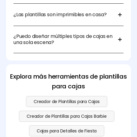
El cartón, el papel kraft o el cartón revestido son
opciones excelentes, dependiendo de si deseas un
¿Las plantillas son imprimibles en casa?
aspecto rústico, elegante o brillante.
Sí. Para proyectos más pequeños, puedes imprimir
las plantillas en impresoras caseras y cortarlas
¿Puedo diseñar múltiples tipos de cajas en
manualmente.
una sola escena?
Mientras Pacdora se centra en planos guía
individuales, puedes usar el
editor de maquetas 3D
para crear presentaciones agrupadas de múltiples
estilos de cajas.
Explora más herramientas de plantillas
para cajas
Creador de Plantillas para Cajas
Creador de Plantillas para Cajas Barbie
Cajas para Detalles de Fiesta