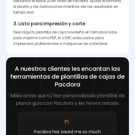
utilizando el editor 3D en línea de Pacdora. Ajusta el tamaño,
el diseño y las ilustraciones mientras ves los resultados en
tiempo real.
3. Listo para impresión y corte
Descarga tu plantilla de caja navideña en formatos listos
para imprimir como PDF, AI o DXF, adecuados para
impresoras profesionales o máquinas de corte láser.
A nuestros clientes les encantan las
herramientas de plantillas de cajas de
Pacdora
Miles antes que tú han personalizado plantillas de
planos guía con Pacdora y les ha encantado.
Pacdora has saved me so much