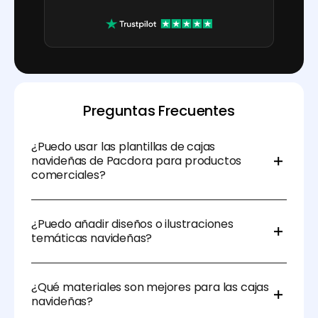
Preguntas Frecuentes
¿Puedo usar las plantillas de cajas
navideñas de Pacdora para productos
comerciales?
Sí, las plantillas de Pacdora son perfectas tanto para
uso personal como comercial, incluyendo
¿Puedo añadir diseños o ilustraciones
empaques de venta y regalos de marca.
temáticas navideñas?
Por supuesto. Puedes subir tus propios gráficos
navideños o usar elementos festivos directamente
¿Qué materiales son mejores para las cajas
en el editor de diseño de Pacdora.
navideñas?