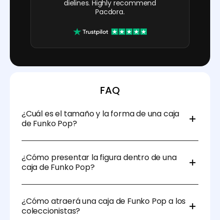
dielines. Highly recommend
Pacdora.
FAQ
¿Cuál es el tamaño y la forma de una caja
de Funko Pop?
El tamaño estándar de una caja de Funko Pop es de
3,5" x 4,5" x 6,25" pulgadas. Se pueden hacer ajustes
¿Cómo presentar la figura dentro de una
para accesorios de gran tamaño, como telarañas o
caja de Funko Pop?
poses dinámicas.
La figura en una caja de Funko Pop debe estar
centrada, claramente visible desde la parte frontal,
¿Cómo atraerá una caja de Funko Pop a los
con los accesorios destacados. Asegúrate de que el
coleccionistas?
packaging obstruya lo mínimo posible para ofrecer