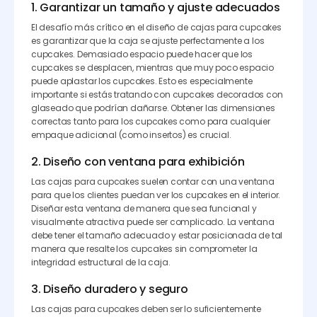
1. Garantizar un tamaño y ajuste adecuados
El desafío más crítico en el diseño de cajas para cupcakes
es garantizar que la caja se ajuste perfectamente a los
cupcakes. Demasiado espacio puede hacer que los
cupcakes se desplacen, mientras que muy poco espacio
puede aplastar los cupcakes. Esto es especialmente
importante si estás tratando con cupcakes decorados con
glaseado que podrían dañarse. Obtener las dimensiones
correctas tanto para los cupcakes como para cualquier
empaque adicional (como insertos) es crucial.
2. Diseño con ventana para exhibición
Las cajas para cupcakes suelen contar con una ventana
para que los clientes puedan ver los cupcakes en el interior.
Diseñar esta ventana de manera que sea funcional y
visualmente atractiva puede ser complicado. La ventana
debe tener el tamaño adecuado y estar posicionada de tal
manera que resalte los cupcakes sin comprometer la
integridad estructural de la caja.
3. Diseño duradero y seguro
Las cajas para cupcakes deben ser lo suficientemente