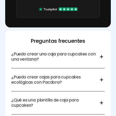
Preguntas frecuentes
¿Puedo crear una caja para cupcakes con
una ventana?
¡Sí! Las plantillas de Pacdora te permiten diseñar una
caja para cupcakes con una ventana que muestra
¿Puedo crear cajas para cupcakes
los cupcakes dentro, ofreciendo a los clientes un
ecológicas con Pacdora?
vistazo a tus productos mientras mantiene la
resistencia y funcionalidad de la caja.
¡Sí! Puedes crear cajas para cupcakes hechas de
materiales reciclados o cartón biodegradable,
¿Qué es una plantilla de caja para
promoviendo la sostenibilidad y al mismo tiempo
cupcakes?
ofreciendo un embalaje hermoso.