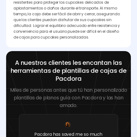
resistentes para proteger los cupcakes delicados de
aplastamientos o daños durante el transporte. Al mismo
tiempo, la caja debe ser fácil de abrir y cerrar, asegurando
que los clientes puedan disfrutar de sus cupcakes sin
dificultad. Lograr el equilibrio adecuado entre resistencia y
conveniencia para el usuario puede ser difícil en el diseño
de cajas para cupcakes personalizadas.
A nuestros clientes les encantan las
herramientas de plantillas de cajas de
Pacdora
Miles de personas antes que tú han personalizado
plantillas de planos guía con Pacdora y las han
amado.
Pacdora has saved me so much