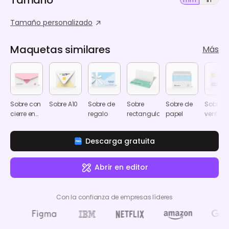
Tamaño personalizado
Maquetas similares
Más
Sobre con
Sobre A10
Sobre de
Sobre
Sobre de
Sobre c
cierre en
regalo
rectangular
papel
ventan
forma de
corazón
Descarga gratuita
Abrir en editor
Con la confianza de empresas líderes