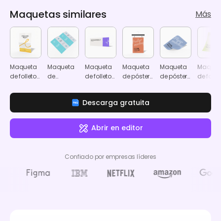
Maquetas similares
Más
Maqueta
Maqueta
Maqueta
Maqueta
Maqueta
Maquet
de folleto
de
de folletos
de póster
de póster
de folle
de póster
trípticos
de doble
de folleto
de folleto
tamañ
A4
de folleto
capa
tamaño
A4
Descarga gratuita
A4
Abrir en editor
Confiado por empresas líderes