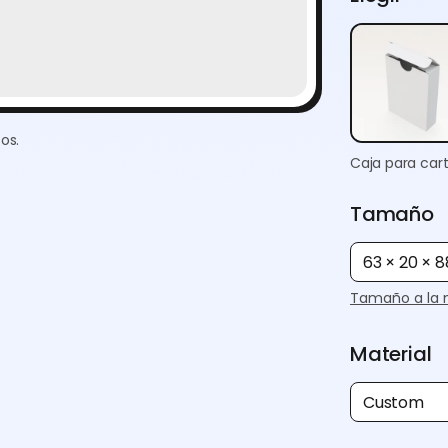
os.
Caja para car
Tamaño
63 × 20 × 
Tamaño a la 
Material
Custom