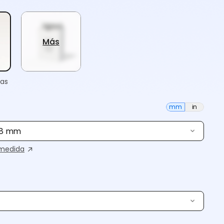
Más
tas
mm
in
88 mm
medida