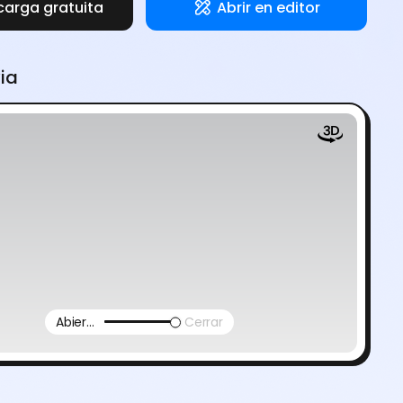
carga gratuita
Abrir en editor
via
Abierto
Cerrar