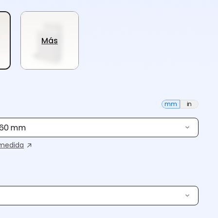
Más
mm
in
 160 mm
medida