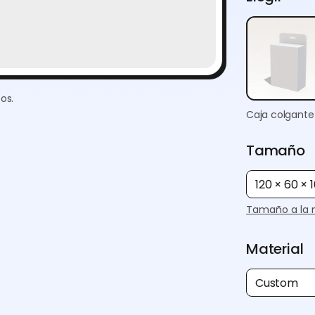
os.
Caja colgante
Tamaño
120 × 60 ×
Tamaño a la 
Material
Custom