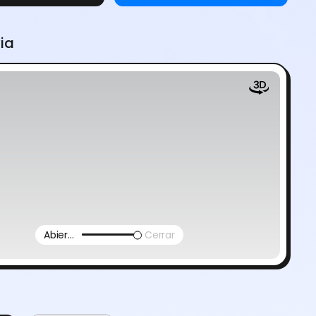
via
Abierto
Cerrar