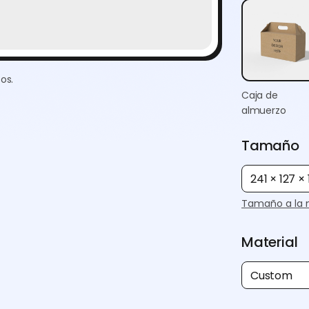
os.
Caja de
almuerzo
Tamaño
241 × 127 
Tamaño a la 
Material
Custom