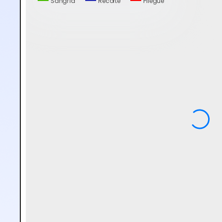
Sangría
Recorte
Pliegue