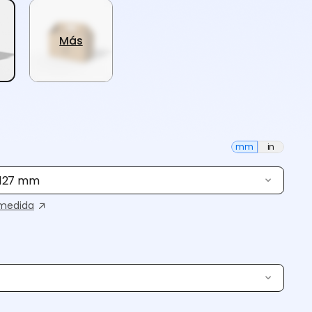
Más
mm
in
× 127 mm
medida