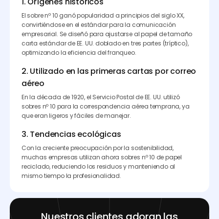
1. Orígenes históricos
El sobre nº 10 ganó popularidad a principios del siglo XX,
convirtiéndose en el estándar para la comunicación
empresarial. Se diseñó para ajustarse al papel de tamaño
carta estándar de EE. UU. doblado en tres partes (tríptico),
optimizando la eficiencia del franqueo.
2. Utilizado en las primeras cartas por correo
aéreo
En la década de 1920, el Servicio Postal de EE. UU. utilizó
sobres nº 10 para la correspondencia aérea temprana, ya
que eran ligeros y fáciles de manejar.
3. Tendencias ecológicas
Con la creciente preocupación por la sostenibilidad,
muchas empresas utilizan ahora sobres nº 10 de papel
reciclado, reduciendo los residuos y manteniendo al
mismo tiempo la profesionalidad.
Nuestros clientes adoran las