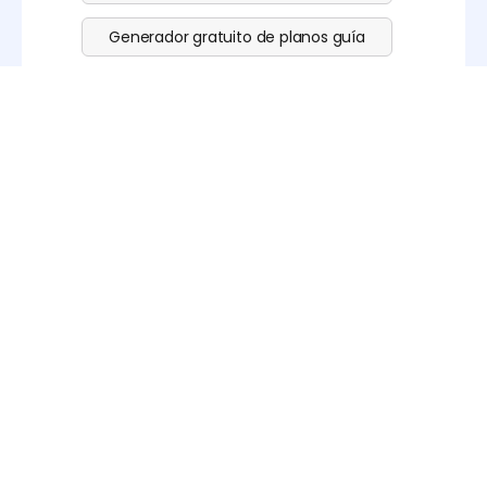
Generador gratuito de planos guía
Generador de códigos QR
Emprende tu emocionante
aventura de creación de
plantillas de sobres nº 10
Crear una plantilla de sobre nº 10