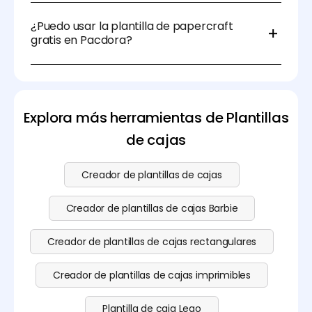
Necesitarás papel (se recomienda cartulina), una
impresora, tijeras o un cúter y pegamento o cinta
¿Puedo usar la plantilla de papercraft
adhesiva. Puedes encontrar útiles Plantillas
gratis en Pacdora?
prediseñadas en Pacdora.
Sí, puedes descargar gratis la plantilla de papercraft
en Pacdora. Visita nuestra
página de precios
para
obtener funciones más avanzadas.
Explora más herramientas de Plantillas
de cajas
Creador de plantillas de cajas
Creador de plantillas de cajas Barbie
Creador de plantillas de cajas rectangulares
Creador de plantillas de cajas imprimibles
Plantilla de caja Lego