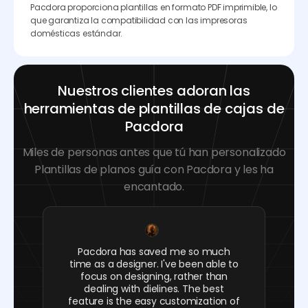
Pacdora proporciona plantillas en formato PDF imprimible, lo
que garantiza la compatibilidad con las impresoras
domésticas estándar.
Nuestros clientes adoran las
herramientas de plantillas de cajas de
Pacdora
Miles de personas antes que tú han personalizado
Plantillas de planos guía con Pacdora y les ha
encantado.
Pacdora has saved me so much
time as a designer. I've been able to
focus on designing, rather than
dealing with dielines. The best
feature is the easy customization of