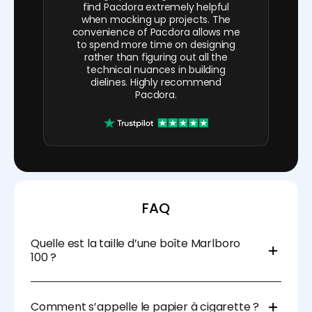
find Pacdora extremely helpful
when mocking up projects. The
convenience of Pacdora allows me
to spend more time on designing
rather than figuring out all the
technical nuances in building
dielines. Highly recommend
Pacdora.
FAQ
Quelle est la taille d’une boîte Marlboro
100 ?
Les boîtes de cigarettes 100’s sont généralement
disponibles avec des dimensions de 99 mm × 55
Comment s’appelle le papier à cigarette ?