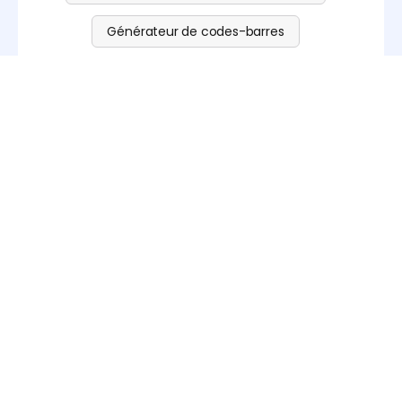
Générateur de codes-barres
Générateur de codes QR
Partez à l’aventure et créez un
incroyable modèle de boîte à
cigarettes
Créer un modèle de boîte à cigarettes