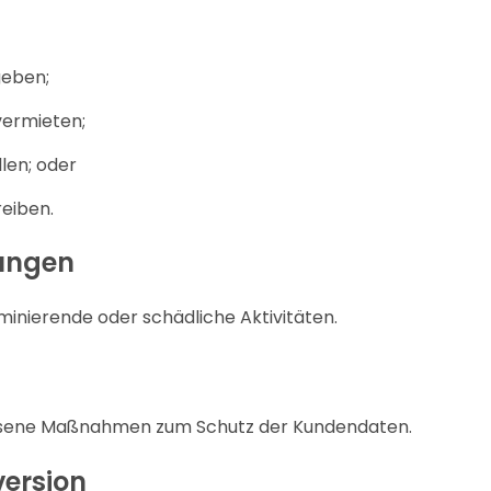
geben;
vermieten;
len; oder
reiben.
ungen
riminierende oder schädliche Aktivitäten.
sene Maßnahmen zum Schutz der Kundendaten.
version