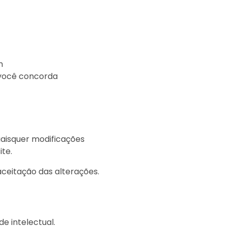
m
, você concorda
quaisquer modificações
ite.
aceitação das alterações.
e intelectual.