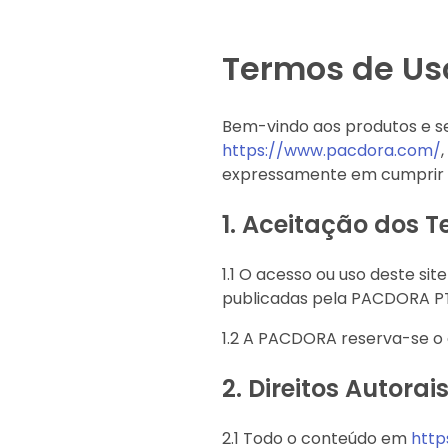
Termos de Us
Bem-vindo aos produtos e s
https://www.pacdora.com/
expressamente em cumprir e
1.
Aceitação dos T
1.1 O acesso ou uso deste si
publicadas pela PACDORA PTE.
1.2 A PACDORA reserva-se o d
2.
Direitos Autorai
2.1 Todo o conteúdo em
http