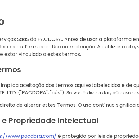
o
erviços SaaS da PACDORA. Antes de usar a plataforma e
, leia estes Termos de Uso com atenção. Ao utilizar o site
 estar vinculado a estes termos.
ermos
te implica aceitação dos termos aqui estabelecidos e de 
 LTD. ("PACDORA", "nós"). Se você discordar, não use o s
ireito de alterar estes Termos. O uso contínuo significa 
s e Propriedade Intelectual
s://www.pacdora.com/
é protegido por leis de propriedad