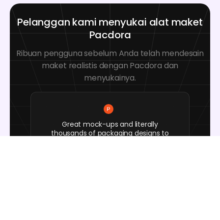
Pelanggan kami menyukai alat maket
Pacdora
Ribuan pengguna sebelum Anda telah mendesain
maket realistis dengan Pacdora dan
menyukainya.
Great mock-ups and literally
thousands of packaging designs to
choose from. The 3d mock-up is so
good, helps bring clarity to the client
as well as the designers. Great
product for packaging design
professionals.