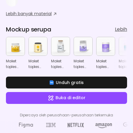
Lebih banyak material
Mockup serupa
Lebih
Maket
Maket
Maket
Maket
Maket
Maket
toples
toples
toples
toples
toples
toples
kaca
madu
kaca
kaca
kosmetik
kosmeti
dengan
plastik
Unduh gratis
pengait
Buka di editor
Dipercaya oleh perusahaan-perusahaan terkemuka