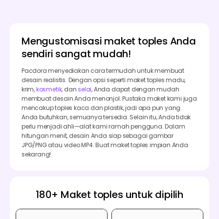
Mengustomisasi maket toples Anda
sendiri sangat mudah!
Pacdora menyediakan cara termudah untuk membuat
desain realistis. Dengan opsi seperti maket toples madu,
krim,
kosmetik
, dan
selai
, Anda dapat dengan mudah
membuat desain Anda menonjol. Pustaka maket kami juga
mencakup toples kaca dan plastik, jadi apa pun yang
Anda butuhkan, semuanya tersedia. Selain itu, Anda tidak
perlu menjadi ahli—alat kami ramah pengguna. Dalam
hitungan menit, desain Anda siap sebagai gambar
JPG/PNG atau video MP4. Buat maket toples impian Anda
sekarang!
180+ Maket toples untuk dipilih