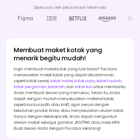
Dipercaya oleh perusahaan terkemuka
Membuat maket kotak yang
menarik begitu mudah!
Ingin membuat maket kotak yang luar biasa? Pacdora
menawarkan maket kotak yang dapat dikustomisasi
seperti kotak sereal,
kotak mailer
,
kotak pizza
,
kotak hadiah
,
kotak pengiriman
,
kotak teh
, dan
kotak kue
untuk membantu
Anda membuat desain yang memukau. Selain itu, Anda
dapat dengan mudah menyesuaikan material kotak,
seperti kardus putih atau kraft, agar sesuai dengan
kebutuhan produk Anda, atau menyesuaikan ukuran kotak.
Hanya dengan beberapa klik, Anda dapat mengunduh
desain maket sebagai gambar JPG/PNG atau video MP4.
Buat desain Anda dengan Pacdora sekarang!