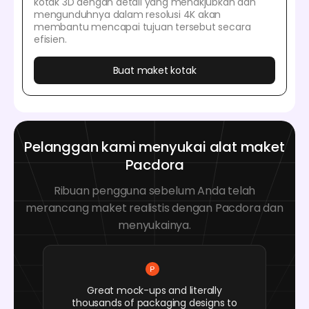
kotak 3D dengan detail yang menakjubkan dan
mengunduhnya dalam resolusi 4K akan
membantu mencapai tujuan tersebut secara
efisien.
Buat maket kotak
Pelanggan kami menyukai alat maket
Pacdora
Ribuan pengguna sebelum Anda telah
merancang maket realistis dengan Pacdora dan
menyukainya.
Great mock-ups and literally
thousands of packaging designs to