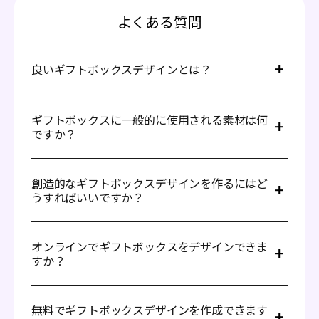
よくある質問
良いギフトボックスデザインとは？
良いギフトボックスデザインは、心を込めて魅力的に作ら
れ、贈り物やその場の雰囲気に合っていることが重要で
ギフトボックスに一般的に使用される素材は何
ですか？
す。高品質な素材で作られ、しっかりしていて適切なサイ
ズであるべきです。リボンやエレガントなスタイル、装飾
的なトッパーやインサートなどの細やかな配慮がその魅力
ギフトボックスデザインには、段ボール、クラフト紙、フ
を引き立てます。実用性、耐久性、そして目を引くプレゼ
ルートがよく使われます。段ボールは軽量で頑丈で、あら
創造的なギフトボックスデザインを作るにはど
うすればいいですか？
ンテーションが記憶に残る印象を与えます。
ゆる種類のギフトに適しており、クラフト紙は環境に優し
くリサイクル可能で、自然で素朴な外観を提供します。フ
ルートは耐久性があり高級感があり、贅沢なパッケージに
Pacdora を使用して以下のステップで独自の創造的なギフ
最適です。
トボックスデザインを作成できます:
オンラインでギフトボックスをデザインできま
すか？
豊富なギフトボックスデザインライブラリから希望
するデザインを選択します。
ギフトボックスデザイン画像をアップロードしま
はい、オンラインでギフトボックスをデザインできます！
す。
Pacdoraを使用すると、PSDファイルを編集する必要なく
無料でギフトボックスデザインを作成できます