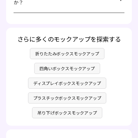
か？
素材、サイズ、不透明度、背景などの詳細を調整し
カスタムデザインを作成できます。画像をアップロード
て満足のいくデザインに仕上げます。
し、色を選び、テキストを追加し、サイズをカスタマイズ
作成したギフトボックスデザインを印刷可能なファ
することが可能です。ユニークなギフトボックスを簡単か
Pacdoraの基本機能を使用して、無料でギフトボックスデ
イル、JPG/PNG画像、またはMP4動画としてエク
つ迅速にデザインできます！
ザインを作成できます。プレミアムサービスも利用可能
スポートします。ぜひお試しください！
で、アップグレードは任意です。詳しくは
料金ページ
をご
覧ください。
さらに多くのモックアップを探索する
折りたたみボックスモックアップ
四角いボックスモックアップ
ディスプレイボックスモックアップ
プラスチックボックスモックアップ
吊り下げボックスモックアップ