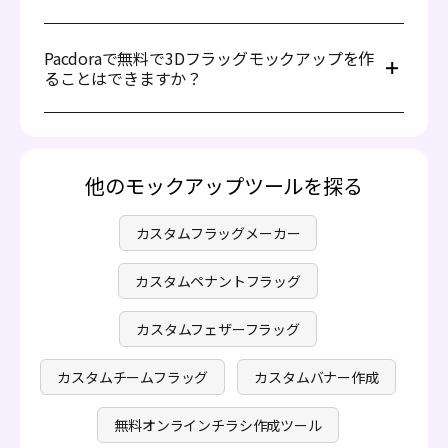
き出すものを選びます。視認性が目的の場合は高いコント
はい！Pacdoraを使用すれば、PSDファイルや他の追加ソ
ラストを使用してください。たとえば、白と黒や黄色と青
フトウェアを必要とせずに3Dフラッグモックアップを作
の組み合わせは、遠くからも旗を目立たせることができま
Pacdoraで無料で3Dフラッグモックアップを作
成できます。当プラットフォームはオンラインで使いやす
す。
ることはできますか？
く、操作も簡単です。さらに、すぐに使える多様なモック
アップをご提供していますので、ブラウザさえあればすぐ
もちろんです！Pacdoraを使用すれば、無料で簡単に3Dフ
にフラッグデザインを完成させることが可能です。
ラッグモックアップを作成できます。また、必要に応じて
プレミアム機能にアクセスするためのサブスクリプション
もご利用いただけます。詳しくは
料金ページ
をご覧くださ
他のモックアップツールを探る
い。
カスタムフラッグメーカー
カスタムペナントフラッグ
カスタムフェザーフラッグ
カスタムチームフラッグ
カスタムバナー作成
無料オンラインチラシ作成ツール