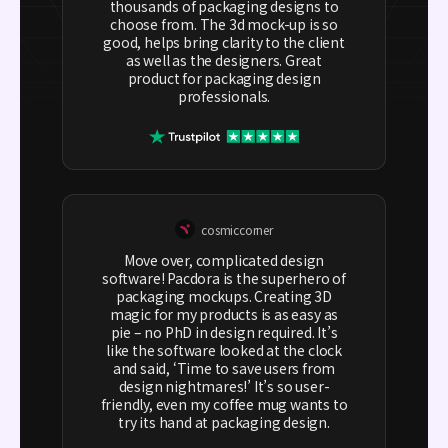
thousands of packaging designs to
choose from. The 3d mock-up is so
good, helps bring clarity to the client
as well as the designers. Great
product for packaging design
professionals.
cosmiccorner
Move over, complicated design
software! Pacdora is the superhero of
packaging mockups. Creating 3D
magic for my products is as easy as
pie – no PhD in design required. It’s
like the software looked at the clock
and said, ‘Time to save users from
design nightmares!’ It’s so user-
friendly, even my coffee mug wants to
try its hand at packaging design.