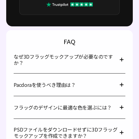
FAQ
なぜ3Dフラッグモックアップが必要なのです
か？
3Dフラッグモックアップを使用することで、楽しく魅力
的で詳細なプレゼンテーションを作成できます。3Dフラ
Pacdoraを使うべき理由は？
ッグモックアップは、単なる色やレイアウト、テキストだ
けでなく、テクスチャの波立ち方や折り目まで視覚化する
のに役立ちます。さらに、広告、商品リスト、そしてSNS
まず、Pacdoraではペナント、テーブルまたはデスク旗、
投稿にそのまま使用できる、洗練されたプロフェッショナ
羽旗など、多様な3Dフラッグモックアップが取り揃えら
フラッグのデザインに最適な色を選ぶには？
ルなデザインを提供します。
れており、どのスタイルにも対応しています。次に、当プ
ラットフォームは使いやすさに重点を置き、直感的なイン
ターフェースで素晴らしいデザインをわずか数分で作成で
単純にその旗の目的を考慮してください。会社やスポーツ
きます。最後に、フラッグモックアップのデザイン要素を
チームのためのデザインであれば、その独自のアイデンテ
PSDファイルをダウンロードせずに3Dフラッグ
完全にカスタマイズでき、さらに3Dプレビューも可能で
ィティに合った色を選択しましょう。その場合、白、青、
モックアップを作成できますか？
す。
赤が最も人気のある選択ですので、目指している感情を引