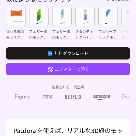
揺れる旗の
フェザー旗
フェザー旗
スタンディ
フェザーフ
トライア
モックアッ
のモックア
のモックア
ングバナー
ラッグ モッ
グルフラ
プ
ップ
ップ
モックアッ
クアップ
グ モッ
プ
ップ
無料ダウンロード
エディターで開く
信頼される一流企業
Pacdora を使えば、リアルな3D旗のモッ