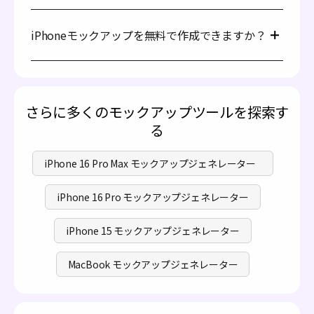
の表示角度、背景、照明をオンラインで調整し、理想的な
ような 3D ビジュアライゼーションオプションはありませ
Pacdoraは、4K PNG/JPG画像とMP4動画のエクスポート
結果が得られるまで調整します；
ん。詳細な iPhone モックアップを作成したい場合は、
をサポートしています。それぞれのシナリオに合った形式
3. 4K PNG/JPG画像またはMP4動画としてエクスポートし
Pacdora が最適です！
iPhoneモックアップを無料で作成できますか？
を選択してください。
ます。
はい、iPhoneモックアップは無料で作成可能です。弊社
のiPhoneモックアップジェネレーターを使用すれば、費
用をかけずにモックアップをデザインし、カスタマイズで
きます。追加のプレミアム機能が必要であれば、
価格ペー
さらに多くのモックアップツールを探索す
ジ
で詳細をご確認ください。
る
iPhone 16 Pro Max モックアップジェネレーター
iPhone 16 Pro モックアップジェネレーター
iPhone 15 モックアップジェネレーター
MacBook モックアップジェネレーター