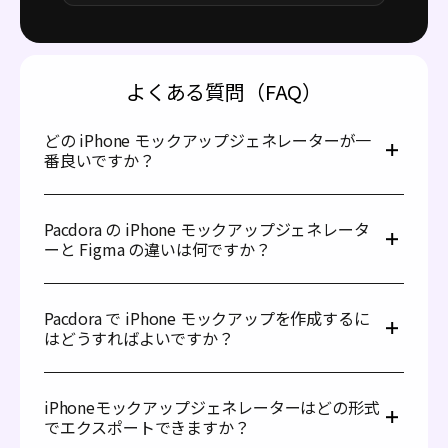
よくある質問（FAQ）
どの iPhone モックアップジェネレーターが一
番良いですか？
優れた iPhone モックアップジェネレーターには、以下の
特徴が必要です：豊富な iPhone モックアップの選択肢、
Pacdora の iPhone モックアップジェネレータ
オンラインで利用可能、使いやすさ、カスタマイズ機能、
ーと Figma の違いは何ですか？
そしてリアルな 3D 効果を作成できること。Pacdora はこ
れらすべての機能を備えており、最適な選択肢です。
Pacdora の iPhone モックアップジェネレーターと Figma
は、異なるデザインニーズに対応しています。Pacdora は
Pacdora で iPhone モックアップを作成するに
リアリスティックなモックアップの作成に特化しており、
はどうすればよいですか？
カスタマイズ可能な機能付きで、iPhone デザインをリア
ルに視覚化できます。ユーザーフレンドリーで、特にモッ
iPhoneモックアップのデザインは、以下の3つの簡単なス
クアップ作成に重点を置いています。
テップだけで済みます：
一方で、Figma は主に UI/UX プロジェクトや共同デザイ
iPhoneモックアップジェネレーターはどの形式
1. iPhone モックアップを選択します；
ン作業に使われる多用途なデザインツールです。Figma
でエクスポートできますか？
2. iPhoneデザインをアップロードします。モックアップ
では 2D デザインを作成できますが、Pacdora が提供する