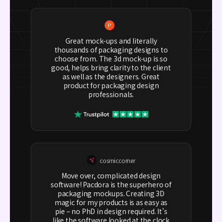
Great mock-ups and literally
thousands of packaging designs to
choose from. The 3d mock-up is so
good, helps bring clarity to the client
as well as the designers. Great
product for packaging design
professionals.
cosmiccorner
Move over, complicated design
software! Pacdora is the superhero of
packaging mockups. Creating 3D
magic for my products is as easy as
pie – no PhD in design required. It’s
like the software looked at the clock