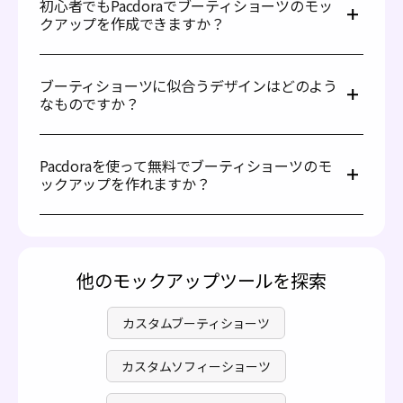
初心者でもPacdoraでブーティショーツのモッ
きます。スポーツチーム、フィットネスモデル、インフル
クアップを作成できますか？
エンサーに配布することで、イベント、動画、フォトセッ
ションで高い視認性を得ることができます。または、独自
はい、初心者でもPacdoraで簡単にブーティショーツのモ
のショーツデザインをソーシャルメディアやプロモーショ
ックアップを作成できます。当社のジェネレーターは初心
ンサイトで直接共有することもできます。
ブーティショーツに似合うデザインはどのよう
者向けのインターフェースを備えており、誰でも希望する
なものですか？
ショーツモックアップを作成できます。また、ブランドの
ニーズに合わせてカスタマイズできる、豊富な既製デザイ
主に、大胆でトレンディなデザイン要素がブーティショー
ンコレクションも取り揃えています。追加のソフトウェア
ツにはよく似合います。例えば、頬にチラリと見えるフレ
やPSDファイルをダウンロードする必要もありません。
Pacdoraを使って無料でブーティショーツのモ
ーズや楽しいアイコンなどのデザインが適しています。星
ックアップを作れますか？
や炎、チェリーなどの楽しいグラフィックを背面や側面に
配置すると注目を引きます。また、ウエストバンド付近に
はい、Pacdoraを使用すると、さまざまなタイプのブーテ
短いキャッチフレーズや太字の文字を加えると、ユニーク
ィショーツのモックアップを無料で作成できます。さら
な雰囲気が出ます。さらに、適切なカラー、コントラスト
に、
料金ページ
をご覧いただければ、よりプレミアムな機
のあるステッチ、小さいロゴなどもショーツをより魅力的
能をご確認いただけます。
にします。
他のモックアップツールを探索
カスタムブーティショーツ
カスタムソフィーショーツ