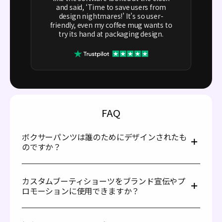
and said, ‘Time to save users from
design nightmares!’ It’s so user-
friendly, even my coffee mug wants to
try its hand at packaging design.
FAQ
ボクサーパンツは誰のためにデザインされたも
のですか？
ブーティショーツは、快適でおしゃれな服を求める女性向
けにデザインされています。これらのショーツは特に、ダ
カスタムブーティショーツをブランド宣伝やプ
ンサー、フィットネス愛好家、アスリート、ジム利用者の
ロモーションに使用できますか？
間で人気があります。また、多くのパフォーマー、チアリ
ーダー、アクティブウェアのファンも愛用しています。
もちろんです。カスタムブーティショーツのモックアップ
を使用して、ブランドプロモーションや顧客維持に活用で