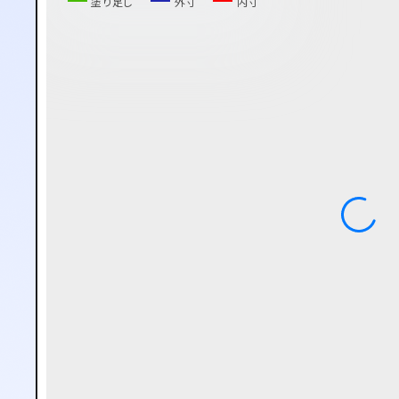
塗り足し
外寸
内寸