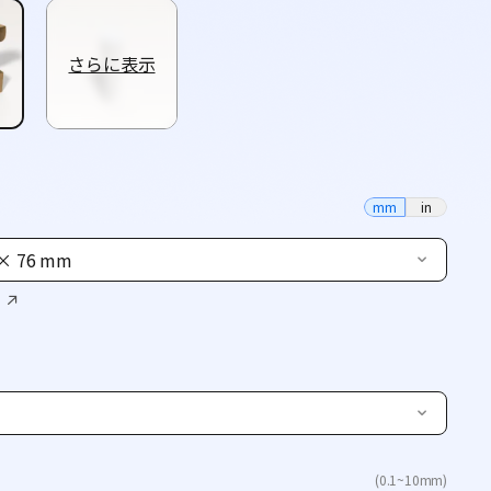
さらに表示
mm
in
 × 76 mm
(0.1~10mm)