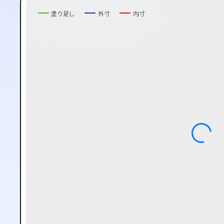
塗り足し
外寸
内寸