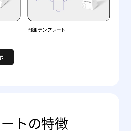
円錐 テンプレート
示
レートの特徴