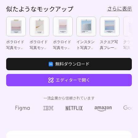
似たようなモックアップ
さらに表示
ポラロイド
ポラロイド
ポラロイド
インスタン
スクエア写
クラシッ
写真モック
写真モック
写真モック
ト写真フレ
真フレーム
写真フレ
アップ
アップ
アップ
ームモック
モックアッ
ムモック
アップ
プ
ップ
無料ダウンロード
エディターで開く
一流企業から信頼されています