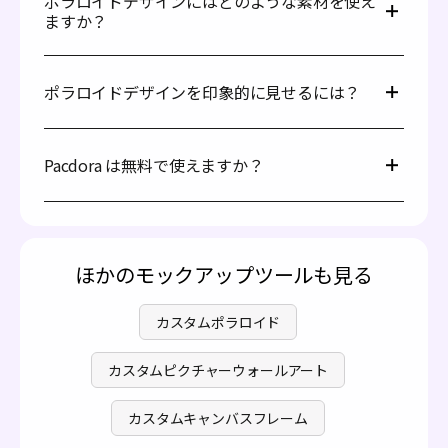
ポラロイドデザインにはどのような素材を使え
す。ポラロイドのモックアップは高いカスタマイズ性があ
完成したポラロイドデザインを、高解像度の
ますか？
り、プラットフォームも整理されていて直感的なインター
PNG/JPG 画像または MP4 動画としてダウンロード
フェースのため、必要なものを簡単に見つけられます。
します。
ポラロイドデザインに最も一般的に使われる素材は紙で、
これで完了です。すぐにデザインを共有できます。
一部ではプラスチックも使用されています。素材ごとに特
さらに Pacdora では、デザインをリアルタイムでプレビ
ポラロイドデザインを印象的に見せるには？
徴があります。従来のポラロイドデザインでは、表面が滑
ューできるので、印象的でリアルな仕上がりを簡単に実現
らかで適度な光沢があり、人物や風景を引き立てる白いボ
できます。デザインプロセス全体が、簡単・スピーディ
ール紙がよく使われます。近年のポラロイド写真では、耐
ー・楽しい体験になります。今すぐお試しください。
写真を選ぶ際は、明るい光と鮮明な被写体で、シーンがよ
久性と耐水性を高めるため、フレームにプラスチックを使
く伝わり目を引くものを選びましょう。フレームは細くシ
Pacdora は無料で使えますか？
用するものもあります。
ャープなラインで囲み、ミニマルなデザインを保つこと
で、視線を画像に集中させられます。フォントはサンセリ
フ体などシンプルなものを使うと、モダンでスタイリッシ
はい、Pacdora は無料でご利用いただけます。無料機能を
ュな印象になります。
使ってオンラインでポラロイドを作成できます。また、ア
ップグレードすることでご利用いただけるプレミアム機能
もご用意しています。詳しくは、
料金ページ
をご覧くださ
ほかのモックアップツールも見る
い。
カスタムポラロイド
カスタムピクチャーウォールアート
カスタムキャンバスフレーム