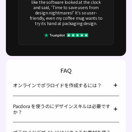
like the software looked at the clock
and said, ‘Time to save users from
design nightmares!’ It’s so user-
friendly, even my coffee mug wants to
try its hand at packaging design.
FAQ
オンラインでポラロイドを作成するには？
Pacdora でポラロイドを作成するのはとても簡単です。以
下の手順に従ってください。
Pacdora を使うのにデザインスキルは必要です
検索バーを使って、ギャラリーから理想のポラロイ
か？
ドを見つけます。
デザイン画像をアップロードし、スローガンやテキ
いいえ、必要ありません。Pacdora ならデザインスキルが
ストを追加して、カラーや背景などの主要な要素を
なくても、素晴らしいポラロイドデザインを作成できま
編集します。