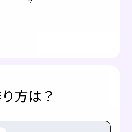
プ
作り方は？