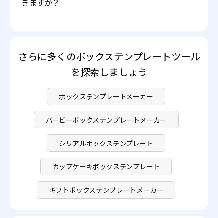
きますか？
2. クラフト紙（生分解性、素朴な外観）
3. 光沢またはマット加工紙（高級感のある見た目）
もちろん可能です！Pacdoraを使えばポップコーンボック
4. プラスチックライニングボックス（鮮度を長く保ち、耐
スのテンプレートを無料で作成できます。さらに高度な機
油性あり）
能も提供していますので、詳細は
料金ページ
をご覧くだ
さい。
さらに多くのボックステンプレートツール
を探索しましょう
ボックステンプレートメーカー
バービーボックステンプレートメーカー
シリアルボックステンプレート
カップケーキボックステンプレート
ギフトボックステンプレートメーカー