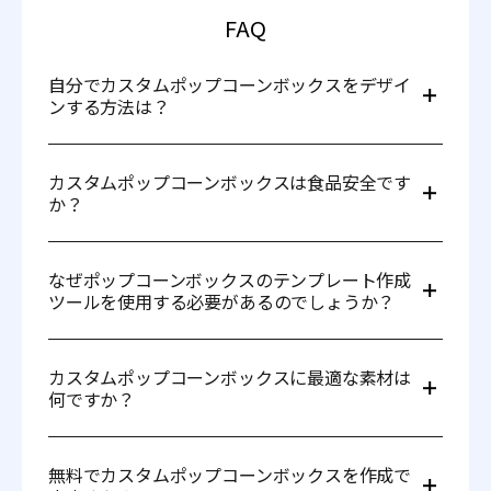
FAQ
自分でカスタムポップコーンボックスをデザイ
ンする方法は？
Pacdoraのツールを使用して、簡単にカスタムポップコー
ンボックスを作成できます。以下の手順で進めてくださ
カスタムポップコーンボックスは食品安全です
い：
か？
1. ライブラリからテンプレートを選択します。
2. ロゴ、色、グラフィックスでカスタマイズします。
もちろんです！食品グレードの素材を使用しており、ポッ
3. 3Dプレビューで印刷前の最終デザインを確認します。
プコーンと直接接触しても安全です。多くのカスタムボッ
4. カットラインをダウンロードして製造工程へ送ります。
なぜポップコーンボックスのテンプレート作成
クスには油汚れを防ぎ、鮮度を保つための耐油性ライニン
ツールを使用する必要があるのでしょうか？
グが施されています。
ポップコーンボックステンプレート作成ツールはプロセス
を自動化し、デザイナーや製造業者が正確なポップコーン
カスタムポップコーンボックスに最適な素材は
ボックステンプレートを簡単かつ迅速に作成できるように
何ですか？
します。これにより、時間と労力を節約できます。パッケ
ージや製品の正確な形状、サイズ、レイアウトを効率的に
カスタムポップコーンボックスに使用される一般的な素材
定義できるため、デザインや製造プロセスで時間と費用を
には以下があります：
節約することができます。
無料でカスタムポップコーンボックスを作成で
1. ダンボール/紙ボード（軽量、環境に優しい）