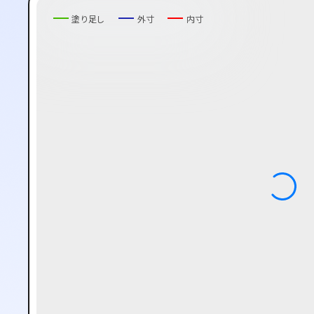
塗り足し
外寸
内寸