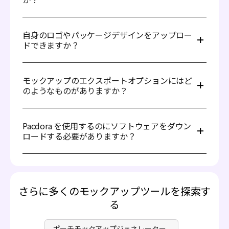
Pacdora は、多くのモックアップや基本的な機能への無料
アクセスを提供しています。一部の高解像度エクスポート
自身のロゴやパッケージデザインをアップロー
や高度なシーンにはアップグレードが必要な場合がありま
ドできますか？
す。
もちろんです。PNG、JPG、またはSVG形式のアートワー
クをアップロードし、モックアップの各オブジェクトに直
モックアップのエクスポートオプションにはど
接適用できます。
のようなものがありますか？
完成したモックアップを、最大8K品質の高解像度PNGま
たはJPG形式でエクスポートできます。また、透明背景オ
Pacdora を使用するのにソフトウェアをダウン
プションも提供されており、マーケティング資料やウェブ
ロードする必要がありますか？
サイトでの利用に最適です。
いいえ、Pacdora はブラウザ上で完全に動作します。イン
ストール不要で、3Dモックアップの作成、編集、エクス
ポートが可能です。初心者にもプロフェッショナルにも最
適です。
さらに多くのモックアップツールを探索す
る
ポーチモックアップジェネレーター