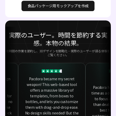
食品パッケージ用モックアップを作成
実際のユーザー。時間を節約する実
感。本物の結果。
数時間の作業を節約し、3Dデザインを簡略化—実際のユーザーが語る体験を
ご覧ください。
design
Pacdora became my secret
the
weapon! This web-based tool
Pacdora has 
ing
offers a massive library of
time as a desig
gic for
templates, from boxes to
to focus on 
pie – no
bottles, and lets you customize
than dealing 
’s like
them with drag-and-drop ease.
best featu
e clock
No design skills needed! But the
customization