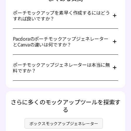
ポーチモックアップを素早く作成するにはどう
すれば良いですか？
ポーチモックアップジェネレーターを使ったデザインは、
以下の手順で簡単に行えます：
Pacdoraのポーチモックアップジェネレーター
とCanvaの違いは何ですか？
1.ポーチモックアップライブラリから希望のモックアップ
を選択します。
PacdoraとCanvaはどちらも優れたオンラインパッケージ
2.デザイン画像をアップロードします。
デザインツールです。Canvaはグラフィックデザインやソ
ポーチモックアップジェネレーターは本当に無
ーシャルメディア用の写真ディスプレイの作成に特化して
料ですか？
3.ポーチモックアップの3D表示をリアルタイムで調整し、
おり、パッケージのモックアップやテンプレートも提供し
満足するまで調整します。
ていますが、3Dディスプレイのシミュレーションが不足
はい！Pacdoraの有料サービスはオープンで透明性があ
しています。それに対して、Pacdoraは高品質なポーチの
4.最後に、高解像度レンダリングまたは動画をエクスポー
り、隠れた誘導は一切ありません。最も重要なポーチモッ
モックアップレンダリングを専門としており、デザインを
トすれば、ポーチモックアップが完成します！
クアップ生成機能は無料で利用できます。使用状況に応じ
より鮮明かつ立体的に表現することができます。パッケー
てサービスをアップグレードするかどうかを決めることが
ジデザインのニーズに合ったツールを選んでください！
さらに多くのモックアップツールを探索す
できます。詳細については、
価格ページ
をご覧ください。
る
ボックスモックアップジェネレーター