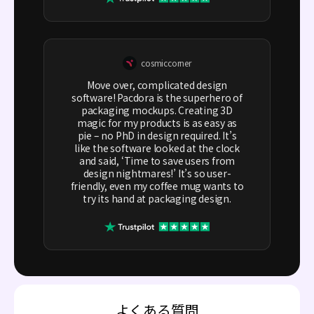
cosmiccorner
Move over, complicated design
software! Pacdora is the superhero of
packaging mockups. Creating 3D
magic for my products is as easy as
pie – no PhD in design required. It’s
like the software looked at the clock
and said, ‘Time to save users from
design nightmares!’ It’s so user-
friendly, even my coffee mug wants to
try its hand at packaging design.
よくある質問