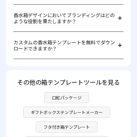
Pacdora でオリジナルの香水箱テンプレートをデザインで
きます。まず、希望する箱のテンプレートを選択します。
香水箱デザインにおいてブランディングはどの
次に、サイズ、素材、厚みを調整します。最後に、テンプ
ような役割を果たしますか？
レートを PDF、DXF、JPG、AI 形式でダウンロードしま
す。
ブランディングは差別化に不可欠です。箱は色、ロゴ、タ
イポグラフィを通じてブランドイメージを表現し、消費者
カスタムの香水箱テンプレートを無料でダウン
を惹きつける独自のアイデンティティを生み出します。
ロードできますか？
もちろんです。Pacdora では、パイ箱テンプレートのダウ
ンロードに費用はかかりません。特別なニーズをお持ちの
方には、高度な機能もご用意しています。詳しくは
料金プ
ラン
をご確認ください。
その他の箱テンプレートツールを見る
口紅パッケージ
ギフトボックステンプレートメーカー
フタ付き箱テンプレート