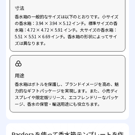
寸法
香水箱の一般的なサイズは以下のとおりです。小サイズ
の香水箱：
3.94
×
3.94
×
5.12
インチ。標準サイズの香
水箱：
4.72
×
4.72
×
5.91
インチ。大サイズの香水箱：
5.51
×
5.51
×
6.69
インチ。香水箱の形状によってサイ
ズは異なります。
用途
香水箱はボトルを保護し、ブランドイメージを高め、魅
力的なギフトパッケージを実現します。また、小売ディ
スプレイや限定版リリース、エコフレンドリーなパッケ
ージ、香水の保管・輸送用途にも役立ちます。
Pacdora を使って香水箱テンプレートを作