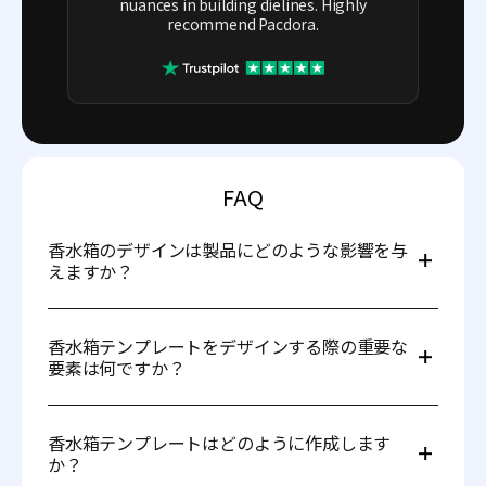
nuances in building dielines. Highly
recommend Pacdora.
FAQ
香水箱のデザインは製品にどのような影響を与
えますか？
デザインはブランドイメージ、開封体験、消費者の関心に
影響します。香水のコンセプトと調和し、感覚的な印象を
香水箱テンプレートをデザインする際の重要な
喚起するものである必要があります。
要素は何ですか？
重要な要素には、サイズ、美観、素材選び、コスト効率が
含まれます。箱が保護性に優れ、ブランドアイデンティテ
香水箱テンプレートはどのように作成します
ィと一致していることが大切です。
か？