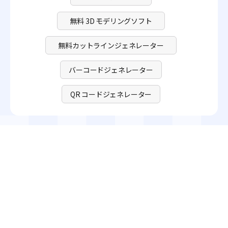
無料 3D モデリングソフト
無料カットラインジェネレーター
バーコードジェネレーター
QR コードジェネレーター
Pacdora で香水箱テンプレート作成の
旅を今すぐ始めましょう！
香水箱テンプレートを作成