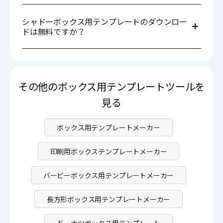
当社のテンプレートを使えば、シャドーボックス作りはと
ても簡単です。始め方は次のとおりです。
シャドーボックス用テンプレートのダウンロー
1. プロジェクトに合ったシャドーボックス用テンプレート
ドは無料ですか？
を選びます。さまざまなサイズとデザインをご用意してい
ます。
はい、Pacdora ではシャドーボックス用テンプレートを無
2. サイズを調整したり、パターン・色・画像などの要素を
料でダウンロードできます。ご自身の画像をアップロード
追加したりして、オリジナルのアレンジを加えます。
して 3D モデリング機能を利用したい場合は、
料金
ページ
3. 選んだ素材（例：カードストックや紙）にテンプレート
にてサブスクリプションプランをご確認ください。
を印刷します。ハサミまたはクラフトナイフを使って、形
その他のボックス用テンプレートツールを
に沿って正確にカットします。
4. 折り線に沿って折り、シャドーボックスを組み立てま
見る
す。フチを固定するために、のりまたはテープを使用して
ください。
ボックス用テンプレートメーカー
印刷用ボックステンプレートメーカー
バービーボックス用テンプレートメーカー
長方形ボックス用テンプレートメーカー