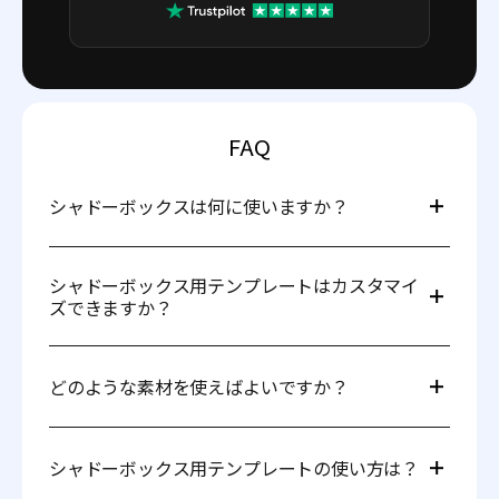
FAQ
シャドーボックスは何に使いますか？
シャドーボックスは、アート作品や写真、記念品、装飾品
などを立体的に展示するために使用されます。プロジェク
シャドーボックス用テンプレートはカスタマイ
トに奥行きと創造性を加えるのに最適です。
ズできますか？
もちろん可能です。プロジェクトに合わせて、寸法、素
材、デザインを自由に調整できます。
どのような素材を使えばよいですか？
一般的な素材には、カードストック、紙、軽量のボール紙
などがあります。必要な耐久性に応じて素材を選びましょ
シャドーボックス用テンプレートの使い方は？
う。