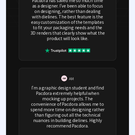
Pacdora has saved me so much time
as a designer. I've been able to focus
on designing, rather than dealing
with dielines. The best feature is the
easy customization of the templates
to fit your packaging needs and the
3D renders that clearly show what the
product will look like.
AM
I'm a graphic design student and find
Pacdora extremely helpful when
mocking up projects. The
convenience of Pacdora allows me to
spend more time on designing rather
than figuring out all the technical
nuances in building dielines. Highly
recommend Pacdora.