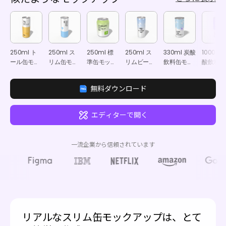
250ml ト
250ml ス
250ml 標
250ml ス
330ml 炭酸
1000ml
ール缶モッ
リム缶モッ
準缶モック
リムビール
飲料缶モッ
酸飲料ア
クアップ
クアップ
アップ
缶モックア
クアップ
ミ缶モッ
ップ
アップ
無料ダウンロード
エディターで開く
一流企業から信頼されています
リアルなスリム缶モックアップは、とて