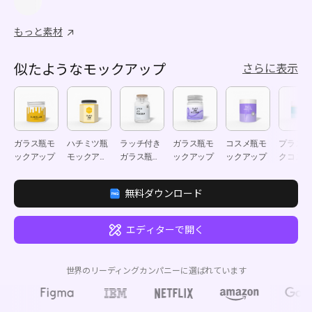
もっと素材
似たようなモックアップ
さらに表示
ガラス瓶モ
ハチミツ瓶
ラッチ付き
ガラス瓶モ
コスメ瓶モ
プラスチ
ックアップ
モックアッ
ガラス瓶モ
ックアップ
ックアップ
クコスメ
プ
ックアップ
モックア
プ
無料ダウンロード
エディターで開く
世界のリーディングカンパニーに選ばれています