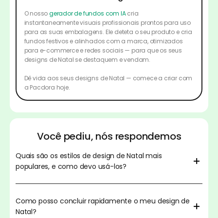
O nosso
gerador de fundos com IA
cria
instantaneamente visuais profissionais prontos para uso
para as suas embalagens. Ele deteta o seu produto e cria
fundos festivos e alinhados com a marca, otimizados
para e-commerce e redes sociais — para que os seus
designs de Natal se destaquem e vendam.
Dê vida aos seus designs de Natal — comece a criar com
a Pacdora hoje.
Você pediu, nós respondemos
Quais são os estilos de design de Natal mais
populares, e como devo usá-los?
Os clássicos vermelho e verde nunca saem de moda — eles
trazem instantaneamente calor e festividade a qualquer
Como posso concluir rapidamente o meu design de
embalagem. Acabamentos metálicos como dourado e
Natal?
prateado adicionam um toque premium, enquanto paletas