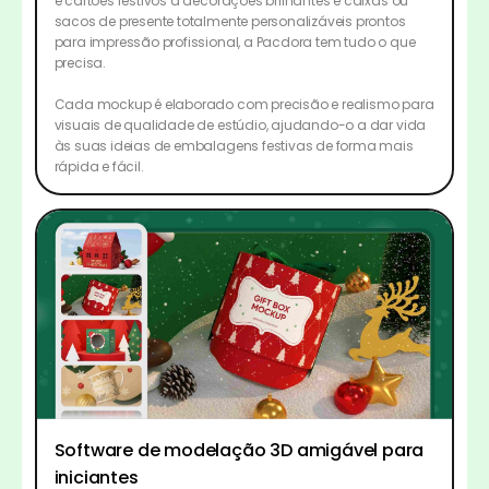
e cartões festivos a decorações brilhantes e caixas ou
sacos de presente totalmente personalizáveis prontos
para impressão profissional, a Pacdora tem tudo o que
precisa.
Cada mockup é elaborado com precisão e realismo para
visuais de qualidade de estúdio, ajudando-o a dar vida
às suas ideias de embalagens festivas de forma mais
rápida e fácil.
Software de modelação 3D amigável para
iniciantes