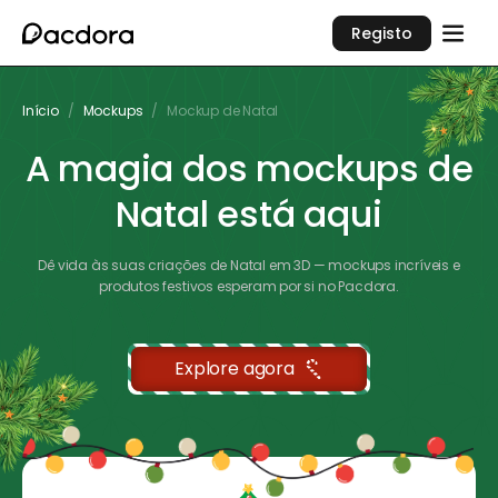
Registo
Início
/
Mockups
/
Mockup de Natal
A magia dos mockups de
Natal está aqui
Dê vida às suas criações de Natal em 3D — mockups incríveis e
produtos festivos esperam por si no Pacdora.
Explore agora