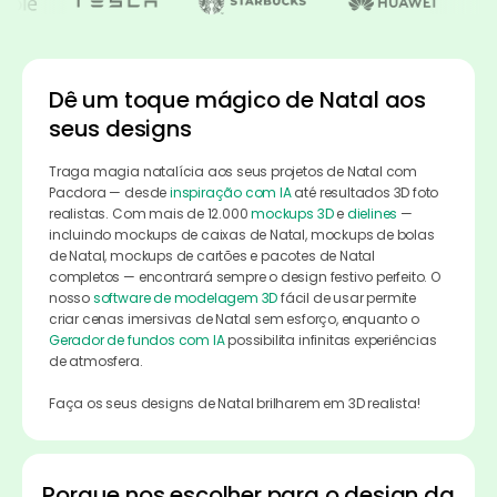
Dê um toque mágico de Natal aos
seus designs
Traga magia natalícia aos seus projetos de Natal com
Pacdora — desde
inspiração com IA
até resultados 3D foto
realistas. Com mais de 12.000
mockups 3D
e
dielines
—
incluindo mockups de caixas de Natal, mockups de bolas
de Natal, mockups de cartões e pacotes de Natal
completos — encontrará sempre o design festivo perfeito. O
nosso
software de modelagem 3D
fácil de usar permite
criar cenas imersivas de Natal sem esforço, enquanto o
Gerador de fundos com IA
possibilita infinitas experiências
de atmosfera.
Faça os seus designs de Natal brilharem em 3D realista!
Porque nos escolher para o design da